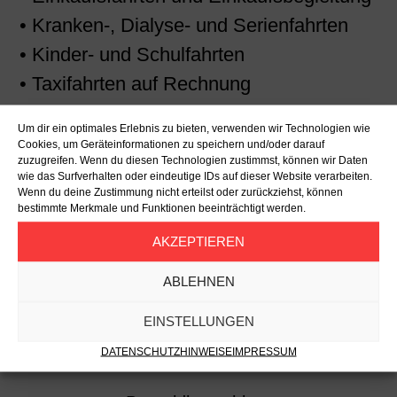
• Kranken-, Dialyse- und Serienfahrten
• Kinder- und Schulfahrten
• Taxifahrten auf Rechnung
• Vorbestellungen
Um dir ein optimales Erlebnis zu bieten, verwenden wir Technologien wie
• Rollator und Rollstuhlmitnahme
Cookies, um Geräteinformationen zu speichern und/oder darauf
zuzugreifen. Wenn du diesen Technologien zustimmst, können wir Daten
(Rollstuhl klappbar)
wie das Surfverhalten oder eindeutige IDs auf dieser Website verarbeiten.
Wenn du deine Zustimmung nicht erteilst oder zurückziehst, können
• Abholung an Flughäfen und Kölner Hbf.
bestimmte Merkmale und Funktionen beeinträchtigt werden.
• Bargeldlose Zahlung
AKZEPTIEREN
• Mitnahme von Haustieren
ABLEHNEN
• Geschultes, hilfsbereites, meist
mehrsprachiges Personal
EINSTELLUNGEN
DATENSCHUTZHINWEISE
IMPRESSUM