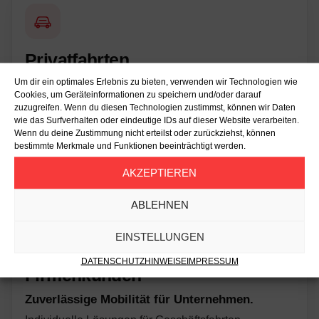
Privatfahrten
Um dir ein optimales Erlebnis zu bieten, verwenden wir Technologien wie
Schnell und zuverlässig in Köln unterwegs.
Cookies, um Geräteinformationen zu speichern und/oder darauf
Ob Alltag, Einkauf, Bahnhof oder Flughafen – Taxi17
zuzugreifen. Wenn du diesen Technologien zustimmst, können wir Daten
wie das Surfverhalten oder eindeutige IDs auf dieser Website verarbeiten.
bringt Sie sicher ans Ziel.
Wenn du deine Zustimmung nicht erteilst oder zurückziehst, können
bestimmte Merkmale und Funktionen beeinträchtigt werden.
Mehr erfahren
→
AKZEPTIEREN
ABLEHNEN
EINSTELLUNGEN
DATENSCHUTZHINWEISE
IMPRESSUM
Firmenkunden
Zuverlässige Mobilität für Unternehmen.