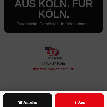
AUS KÖLN. FÜR
KÖLN.
Zuverlässig. Persönlich. In Köln zuhause.
© Taxi17 Köln
Impressum
|
Datenschutz
☎ Anrufen
📱 App